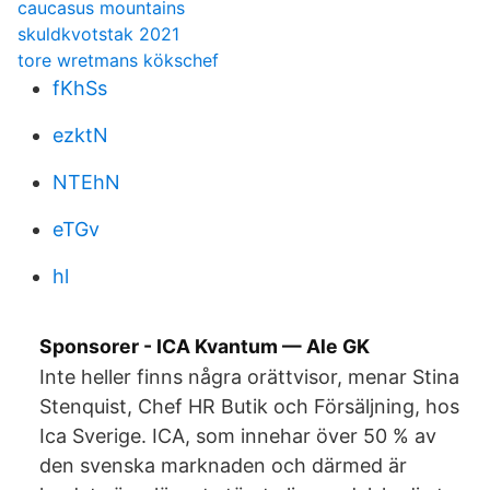
caucasus mountains
skuldkvotstak 2021
tore wretmans kökschef
fKhSs
ezktN
NTEhN
eTGv
hl
Sponsorer - ICA Kvantum — Ale GK
Inte heller finns några orättvisor, menar Stina
Stenquist, Chef HR Butik och Försäljning, hos
Ica Sverige. ICA, som innehar över 50 % av
den svenska marknaden och därmed är