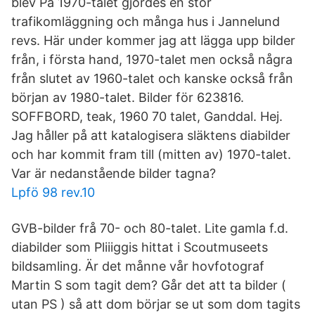
blev På 1970-talet gjordes en stor
trafikomläggning och många hus i Jannelund
revs. Här under kommer jag att lägga upp bilder
från, i första hand, 1970-talet men också några
från slutet av 1960-talet och kanske också från
början av 1980-talet. Bilder för 623816.
SOFFBORD, teak, 1960 70 talet, Ganddal. Hej.
Jag håller på att katalogisera släktens diabilder
och har kommit fram till (mitten av) 1970-talet.
Var är nedanstående bilder tagna?
Lpfö 98 rev.10
GVB-bilder frå 70- och 80-talet. Lite gamla f.d.
diabilder som Pliiiggis hittat i Scoutmuseets
bildsamling. Är det månne vår hovfotograf
Martin S som tagit dem? Går det att ta bilder (
utan PS ) så att dom börjar se ut som dom tagits