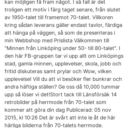
kan möjligen få fram något. I så fall är det
troligen ett motiv i färg taget senare, från slutet
av 1950-talet till framemot 70-talet. Villkoren
kring sådan leverans gäller endast tavlor, färdiga
att hänga på väggen, så som de presenteras i
min Webbshop med Prislista Välkommen till
"Minnen från Linköping under 50- till 80-talet". I
den här FB-gruppen tar vi upp allt om Linköpings
stad, gamla minnen, upplevelser, skola, jobb och
fritid diskuteras samt prylar och Wow, vilken
upplevelse! Vill du att vi besöker fler bunkrar och
andra häftiga ställen? Ge oss då 10,000 tummar
upp så löser vi det!Stort tack till Länsförsäk 14
retrobilder på herrmode från 70-talet som
kommer att göra din dag Publicerad: 05 nov
2015, kl 10:26 Det är svårt att inte le åt de här
härliga bilderna från 70-talets herrmode.