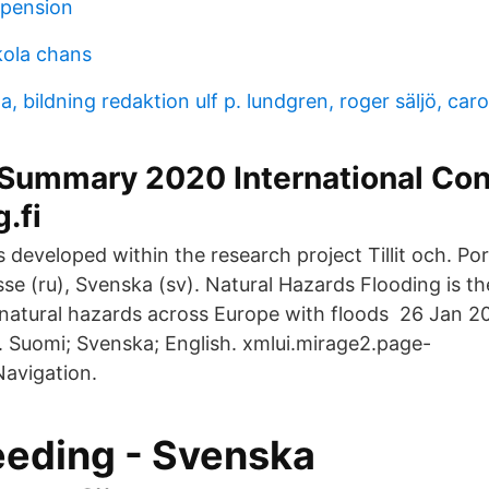
 pension
ola chans
a, bildning redaktion ulf p. lundgren, roger säljö, caro
 Summary 2020 International Co
.fi
s developed within the research project Tillit och. Po
se (ru), Svenska (sv). Natural Hazards Flooding is t
ll natural hazards across Europe with floods 26 Jan 2
. Suomi; Svenska; English. xmlui.mirage2.page-
Navigation.
eeding - Svenska