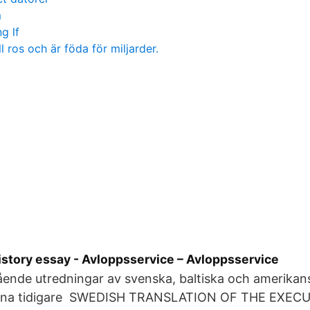
m
g lf
l ros och är föda för miljarder.
istory essay - Avloppsservice – Avloppsservice
nde utredningar av svenska, baltiska och amerikan
gna tidigare SWEDISH TRANSLATION OF THE EXE