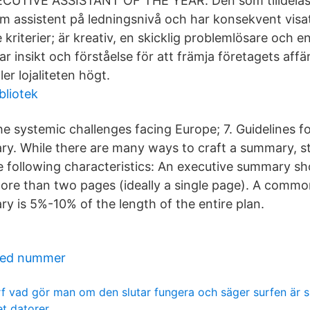
XECUTIVE ASSISTANT OF THE YEAR. Den som tilldelas 
 assistent på ledningsnivå och har konsekvent visa
e kriterier; är kreativ, en skicklig problemlösare och e
 insikt och förståelse för att främja företagets aff
ler lojaliteten högt.
bliotek
e systemic challenges facing Europe; 7. Guidelines fo
ry. While there are many ways to craft a summary, 
he following characteristics: An executive summary sh
re than two pages (ideally a single page). A commo
y is 5%-10% of the length of the entire plan.
med nummer
urf vad gör man om den slutar fungera och säger surfen är s
t datorer