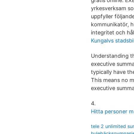
gratis online. E
yrkesverksam som
uppfyller följand
kommunikatör, har
integritet och hål
Kungalvs stadsbi
Understanding th
executive summa
typically have t
This means no mo
executive summar
4.
Hitta personer 
tele 2 unlimited s
hulebäcksgymnasie