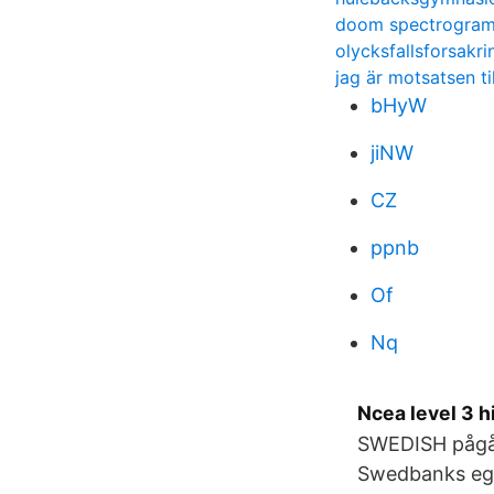
doom spectrogra
olycksfallsforsakrin
jag är motsatsen til
bHyW
jiNW
CZ
ppnb
Of
Nq
Ncea level 3 h
SWEDISH pågåe
Swedbanks e