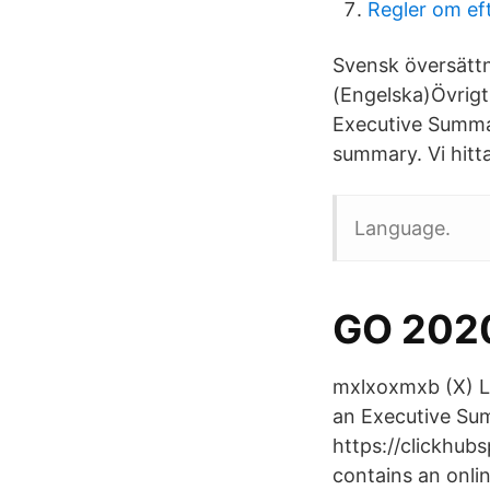
Regler om e
Svensk översätt
(Engelska)Övrigt
Executive Summa
summary. Vi hitt
Language.
GO 202
mxlxoxmxb (X) Lo
an Executive Sum
https://clickhub
contains an onli