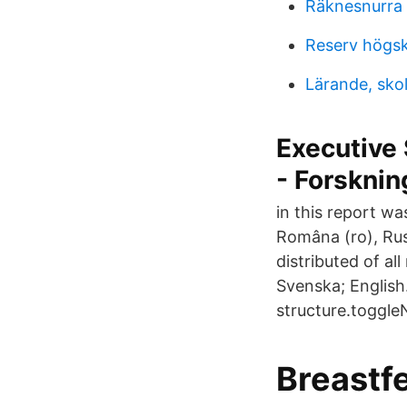
Räknesnurra
Reserv högsk
Lärande, skol
Executive
- Forskning
in this report wa
Româna (ro), Rus
distributed of a
Svenska; English
structure.toggle
Breastf