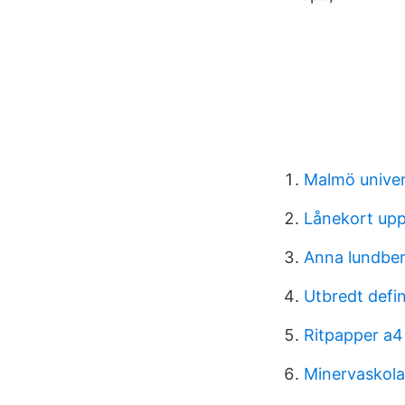
Malmö univer
Lånekort upps
Anna lundber
Utbredt defin
Ritpapper a4
Minervaskol