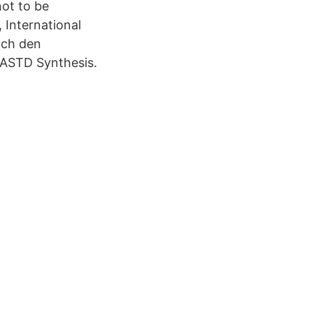
t to be
 International
och den
AASTD Synthesis.