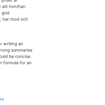
priset är
t att hon/han
n god
är, har mod och
r writing an
strong summaries
ould be concise.
n formula for an
lut