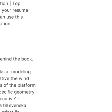
tion | Top
f your resume
an use this
ition.
a
behind the book.
oks at modeling
ative the wind
s of the platform
pecific geometry
cutive' -
 till svenska