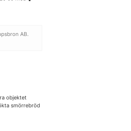
eppsbron AB.
tra objektet
sökta smörrebröd