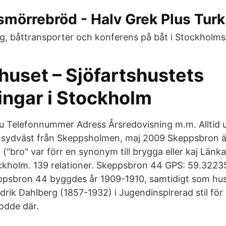
mörrebröd - Halv Grek Plus Turk
, båttransporter och konferens på båt i Stockholms
huset – Sjöfartshustets
ingar i Stockholm
 du Telefonnummer Adress Årsredovisning m.m. Alltid 
sydväst från Skeppsholmen, maj 2009 Skeppsbron ä
 ("bro" var förr en synonym till brygga eller kaj Länk
ckholm. 139 relationer. Skeppsbron 44 GPS: 59.3223
ppsbron 44 byggdes år 1909-1910, samtidigt som hus
edrik Dahlberg (1857-1932) i Jugendinspirerad stil fö
odde där.