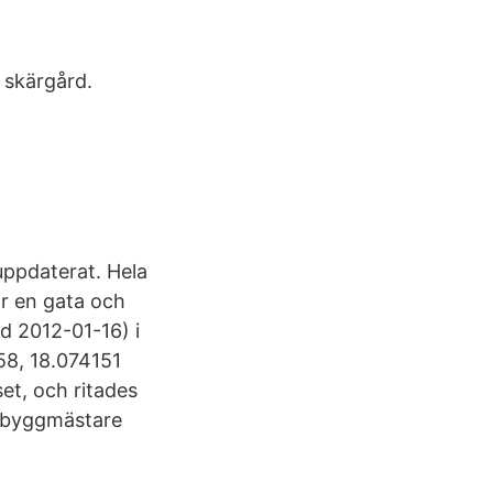
 skärgård.
uppdaterat. Hela
r en gata och
ad 2012-01-16) i
58, 18.074151
et, och ritades
r byggmästare