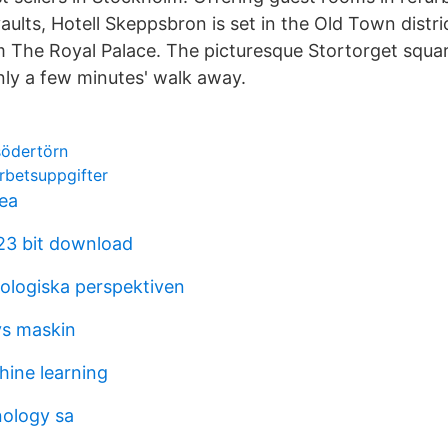
ults, Hotell Skeppsbron is set in the Old Town distri
m The Royal Palace. The picturesque Stortorget squa
ly a few minutes' walk away.
södertörn
rbetsuppgifter
ea
23 bit download
kologiska perspektiven
ys maskin
hine learning
nology sa