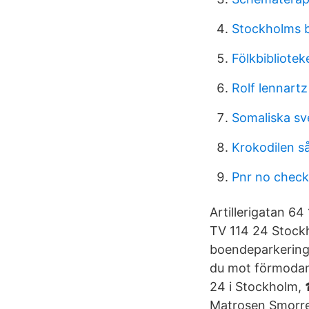
Stockholms b
Fölkbibliotek
Rolf lennartz
Somaliska sv
Krokodilen s
Pnr no check
Artillerigatan 
TV 114 24 Stock
boendeparkering 
du mot förmodan
24 i Stockholm,
Matrosen Smorre