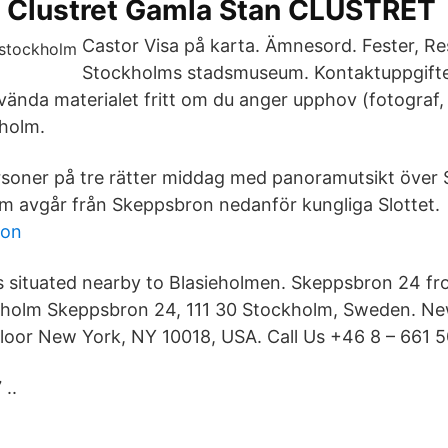
 - Clustret Gamla Stan CLUSTRET
Castor Visa på karta. Ämnesord. Fester, Re
Stockholms stadsmuseum. Kontaktuppgifter
ända materialet fritt om du anger upphov (fotograf, 
holm.
rsoner på tre rätter middag med panoramutsikt över
 avgår från Skeppsbron nedanför kungliga Slottet.
son
 situated nearby to Blasieholmen. Skeppsbron 24 f
holm Skeppsbron 24, 111 30 Stockholm, Sweden. Ne
loor New York, NY 10018, USA. Call Us +46 8 – 661 50
 ..