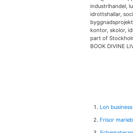
industrihandel, l
idrottshallar, so
byggnadsprojekter
kontor, skolor, i
part of Stockho
BOOK DIVINE L
Lon business
Frisor marie
Schematerap