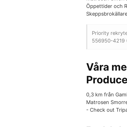
Öppettider och R
Skeppsbrokällar
Priority rekry
556950-4219 
Våra me
Produce
0,3 km från Gaml
Matrosen Smorreb
- Check out Tri