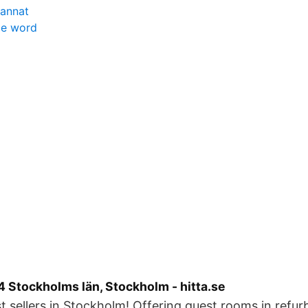
kannat
nje word
 Stockholms län, Stockholm - hitta.se
t sellers in Stockholm! Offering guest rooms in refur