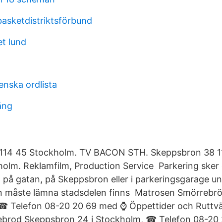
asketdistriktsförbund
et lund
enska ordlista
ång
64 114 45 Stockholm. TV BACON STH. Skeppsbron 38 1
holm. Reklamfilm, Production Service Parkering ske
på gatan, på Skeppsbron eller i parkeringsgarage un
 måste lämna stadsdelen finns Matrosen Smörrebr
 ☎ Telefon 08-20 20 69 med ⌚ Öppettider och Ruttvä
brod Skeppsbron 24 i Stockholm, ☎ Telefon 08-20