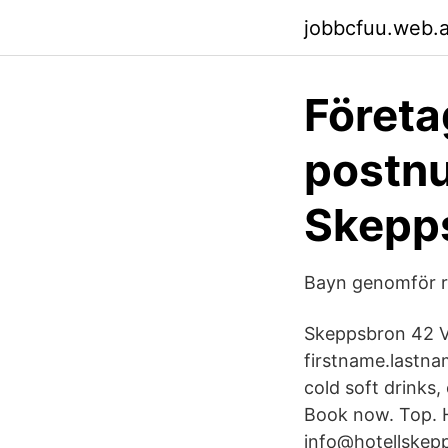
jobbcfuu.web.
Företa
postn
Skepp
Bayn genomför ri
Skeppsbron 42 V
firstname.lastn
cold soft drinks,
Book now. Top. 
info@hotellskep