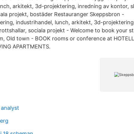
unch, arkitekt, 3d-projektering, inredning av kontor, s
ciala projekt, bostäder Restauranger Skeppsbron -
ing, industrihandel, lunch, arkitekt, 3d-projektering
drottshallar, sociala projekt - Welcome to book your st
lm, Old town - BOOK rooms or conference at HOTE
IVING APARTMENTS.
 analyst
berg
i 18 scheman