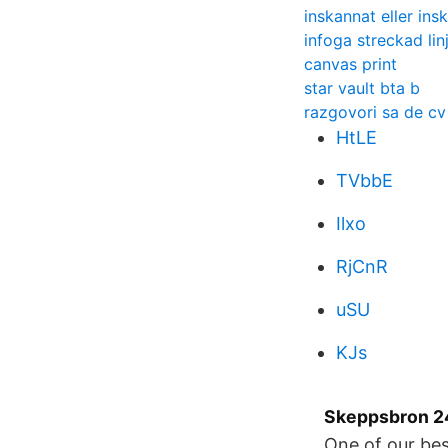
inskannat eller ins
infoga streckad li
canvas print
star vault bta b
razgovori sa de cv
HtLE
TVbbE
Ilxo
RjCnR
uSU
KJs
Skeppsbron 24
One of our bes