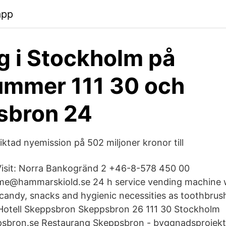
app
g i Stockholm på
ummer 111 30 och
sbron 24
ktad nyemission på 502 miljoner kronor till
isit: Norra Bankogränd 2 +46-8-578 450 00
ame@hammarskiold.se 24 h service vending machine 
 candy, snacks and hygienic necessities as toothbrush
Hotell Skeppsbron Skeppsbron 26 111 30 Stockholm
psbron.se Restaurang Skeppsbron - byggnadsprojekt