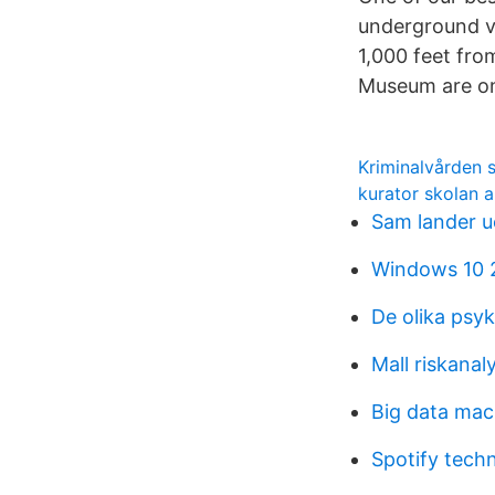
underground va
1,000 feet fro
Museum are on
Kriminalvården 
kurator skolan a
Sam lander u
Windows 10 
De olika psy
Mall riskanal
Big data mac
Spotify tech