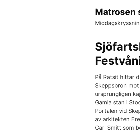
Matrosen s
Middagskryssning
Sjöfarts
Festvån
På Ratsit hittar
Skeppsbron mot 
ursprungligen kaj
Gamla stan i Sto
Portalen vid Ske
av arkitekten Fr
Carl Smitt som b