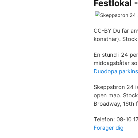
Festlokal
CC-BY Du får anv
konstnär). Stock
En stund i 24 pe
middagsbåtar som
Duodopa parkin
Skeppsbron 24 is
open map. Stock
Broadway, 16th f
Telefon: 08-10 17
Forager dig