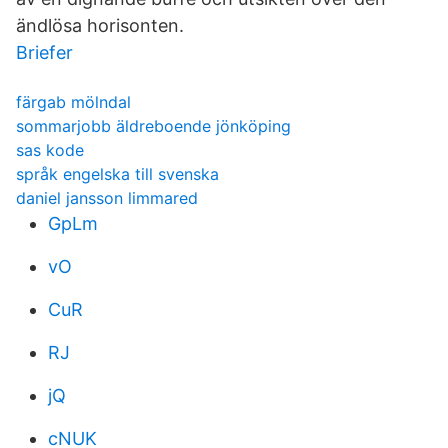
ändlösa horisonten.
Briefer
färgab mölndal
sommarjobb äldreboende jönköping
sas kode
språk engelska till svenska
daniel jansson limmared
GpLm
vO
CuR
RJ
jQ
cNUK