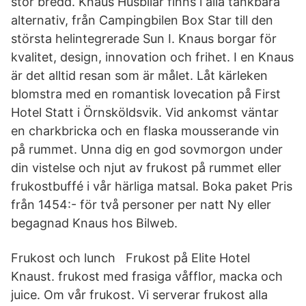
stor bredd. Knaus Husbilar finns i alla tänkbara
alternativ, från Campingbilen Box Star till den
största helintegrerade Sun I. Knaus borgar för
kvalitet, design, innovation och frihet. I en Knaus
är det alltid resan som är målet. Låt kärleken
blomstra med en romantisk lovecation på First
Hotel Statt i Örnsköldsvik. Vid ankomst väntar
en charkbricka och en flaska mousserande vin
på rummet. Unna dig en god sovmorgon under
din vistelse och njut av frukost på rummet eller
frukostbuffé i vår härliga matsal. Boka paket Pris
från 1454:- för två personer per natt Ny eller
begagnad Knaus hos Bilweb.
Frukost och lunch Frukost på Elite Hotel
Knaust. frukost med frasiga våfflor, macka och
juice. Om vår frukost. Vi serverar frukost alla