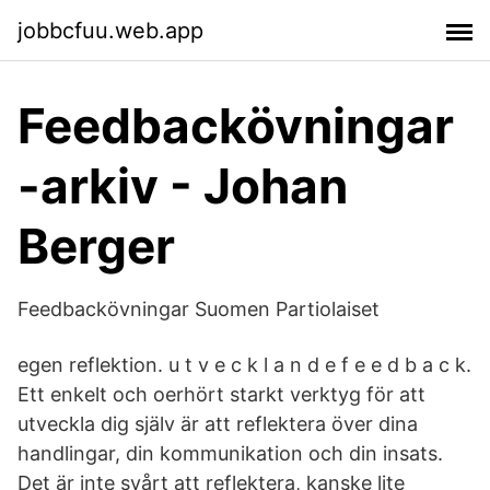
jobbcfuu.web.app
Feedbackövningar
-arkiv - Johan
Berger
Feedbackövningar Suomen Partiolaiset
egen reflektion. u t v e c k l a n d e f e e d b a c k.
Ett enkelt och oerhört starkt verktyg för att
utveckla dig själv är att reflektera över dina
handlingar, din kommunikation och din insats.
Det är inte svårt att reflektera, kanske lite