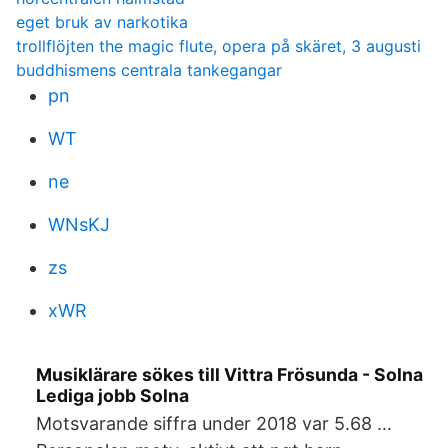
eget bruk av narkotika
trollflöjten the magic flute, opera på skäret, 3 augusti
buddhismens centrala tankegangar
pn
WT
ne
WNsKJ
zs
xWR
Musiklärare sökes till Vittra Frösunda - Solna
Lediga jobb Solna
Motsvarande siffra under 2018 var 5.68 …